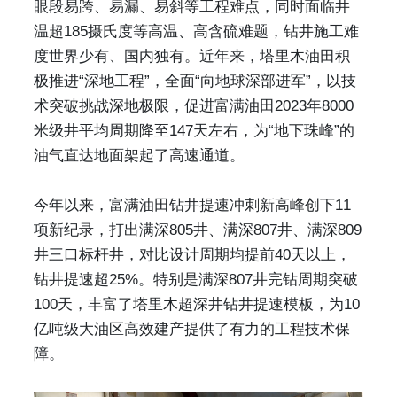
眼段易跨、易漏、易斜等工程难点，同时面临井
温超185摄氏度等高温、高含硫难题，钻井施工难
度世界少有、国内独有。近年来，塔里木油田积
极推进“深地工程”，全面“向地球深部进军”，以技
术突破挑战深地极限，促进富满油田2023年8000
米级井平均周期降至147天左右，为“地下珠峰”的
油气直达地面架起了高速通道。
今年以来，富满油田钻井提速冲刺新高峰创下11
项新纪录，打出满深805井、满深807井、满深809
井三口标杆井，对比设计周期均提前40天以上，
钻井提速超25%。特别是满深807井完钻周期突破
100天，丰富了塔里木超深井钻井提速模板，为10
亿吨级大油区高效建产提供了有力的工程技术保
障。