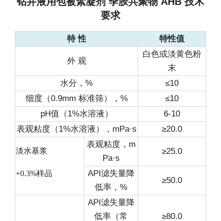
钻井液用包被絮凝剂 季胺共聚物 AHB 技术
要求
特 性
特性值
白色或淡黄色粉
外 观
末
水分，%
≤10
细度（0.9mm 标准筛），%
≤10
pH值（1%水溶液）
6-10
表观粘度（1%水溶液），mPa·s
≥20.0
表观粘度，m
淡水基浆
≥25.0
Pa·s
API滤失量降
+0.3%样品
≥50.0
低率，%
API滤失量降
低率（常
≥80.0