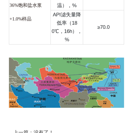
36%饱和盐水浆
温），%
API滤失量降
+1.0%样品
低率（18
≥70.0
0℃，16h），
%
上一篇：没有了！