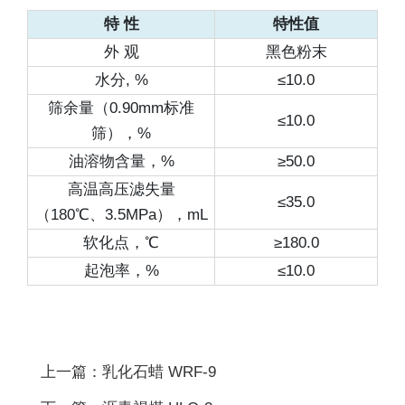
特 性
特性值
外 观
黑色粉末
水分, %
≤10.0
筛余量（0.90mm标准
≤10.0
筛），%
油溶物含量，%
≥50.0
高温高压滤失量
≤35.0
（180℃、3.5MPa），mL
软化点，℃
≥180.0
起泡率，%
≤10.0
上一篇：乳化石蜡 WRF-9